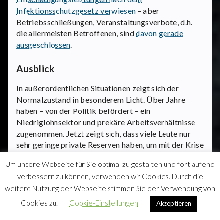
Infektionsschutzgesetz verwiesen
– aber
Betriebsschließungen, Veranstaltungsverbote, d.h.
die allermeisten Betroffenen, sind
davon gerade
ausgeschlossen
.
Ausblick
In außerordentlichen Situationen zeigt sich der
Normalzustand in besonderem Licht. Über Jahre
haben – von der Politik befördert – ein
Niedriglohnsektor und prekäre Arbeitsverhältnisse
zugenommen. Jetzt zeigt sich, dass viele Leute nur
sehr geringe private Reserven haben, um mit der Krise
umzugehen. Die Befürchtungen sind groß und die
Um unsere Webseite für Sie optimal zu gestalten und fortlaufend
Wohnungen, in denen wir bleiben sollen, klein.
verbessern zu können, verwenden wir Cookies. Durch die
weitere Nutzung der Webseite stimmen Sie der Verwendung von
In außerordentlichen Situationen muss sortiert
werden. Was sind existenzielle Probleme, was sind
Cookies zu.
Cookie-Einstellungen
Akzeptieren
dringende Probleme, was sind absehbare Probleme.