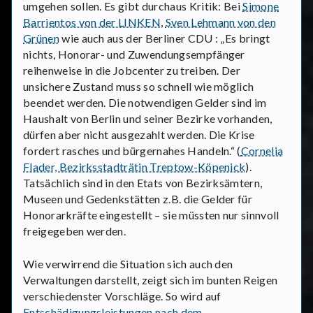
umgehen sollen. Es gibt durchaus Kritik: Bei
Simone
Barrientos von der LINKEN
,
Sven Lehmann von den
Grünen
wie auch aus der Berliner CDU : „Es bringt
nichts, Honorar- und Zuwendungsempfänger
reihenweise in die Jobcenter zu treiben. Der
unsichere Zustand muss so schnell wie möglich
beendet werden. Die notwendigen Gelder sind im
Haushalt von Berlin und seiner Bezirke vorhanden,
dürfen aber nicht ausgezahlt werden. Die Krise
fordert rasches und bürgernahes Handeln.“ (
Cornelia
Flader, Bezirksstadträtin Treptow-Köpenick
).
Tatsächlich sind in den Etats von Bezirksämtern,
Museen und Gedenkstätten z.B. die Gelder für
Honorarkräfte eingestellt – sie müssten nur sinnvoll
freigegeben werden.
Wie verwirrend die Situation sich auch den
Verwaltungen darstellt, zeigt sich im bunten Reigen
verschiedenster Vorschläge. So wird auf
Entschädigungsleistungen nach dem